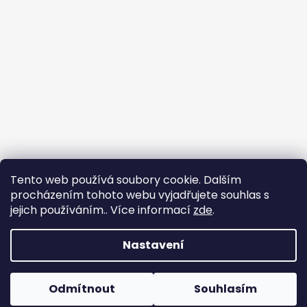
a
j
í
t
?
HLEDAT
"Nepropásněte zajímavé akce a novinky –
Tento web používá soubory cookie. Dalším
registrovaní zákazníci získávají exkluzivní
procházením tohoto webu vyjadřujete souhlas s
výhody a speciální nabídky!"
jejich používáním.. Více informací
zde
.
Nastavení
Vytvořil Shoptet
Chcete dostávat slevy? Vědět o novinkách jako první?
Odmítnout
Souhlasím
Copyright 2026
Wildoldwood
. Všechna práva vyhrazena.
Nepropasnout akce? Registrujte se a nepřijdete o nic.